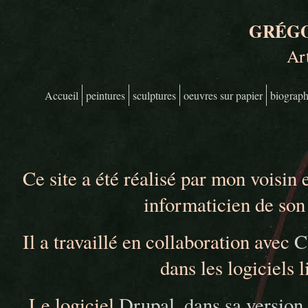
Aller au contenu principal
GRÉGO
Art
Accueil
peintures
sculptures
oeuvres sur papier
biograph
Menu principal
Ce site a été réalisé par mon voisin 
informaticien de son
Il a travaillé en collaboration avec
C
dans les logiciels l
Le logiciel
Drupal, dans sa version